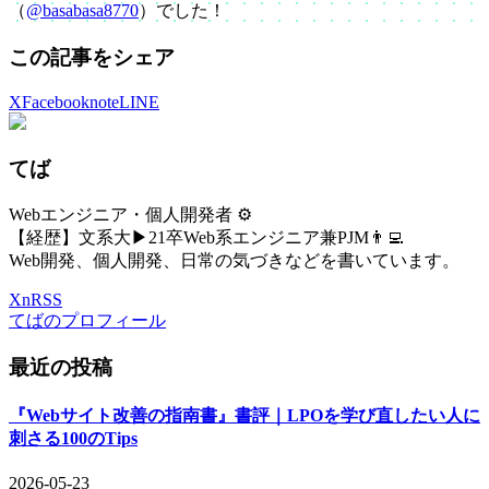
（
@basabasa8770
）でした！
この記事をシェア
X
Facebook
note
LINE
てば
Webエンジニア・個人開発者 ⚙️
【経歴】文系大▶21卒Web系エンジニア兼PJM👨‍💻
Web開発、個人開発、日常の気づきなどを書いています。
X
n
RSS
てばのプロフィール
最近の投稿
『Webサイト改善の指南書』書評｜LPOを学び直したい人に
刺さる100のTips
2026-05-23