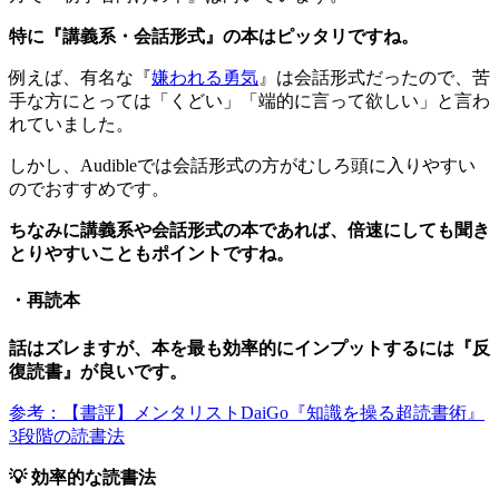
特に『講義系・会話形式』の本はピッタリですね。
例えば、有名な『
嫌われる勇気
』は会話形式だったので、苦
手な方にとっては「くどい」「端的に言って欲しい」と言わ
れていました。
しかし、Audibleでは会話形式の方がむしろ頭に入りやすい
のでおすすめです。
ちなみに講義系や会話形式の本であれば、倍速にしても聞き
とりやすいこともポイントですね。
・再読本
話はズレますが、本を最も効率的にインプットするには『反
復読書』が良いです。
参考：【書評】メンタリストDaiGo『知識を操る超読書術』
3段階の読書法
💡 効率的な読書法