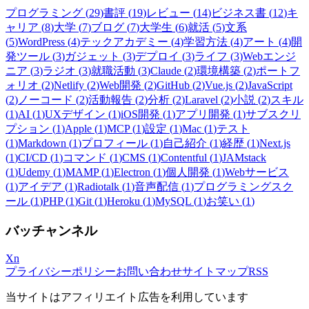
プログラミング
(
29
)
書評
(
19
)
レビュー
(
14
)
ビジネス書
(
12
)
キ
ャリア
(
8
)
大学
(
7
)
ブログ
(
7
)
大学生
(
6
)
就活
(
5
)
文系
(
5
)
WordPress
(
4
)
テックアカデミー
(
4
)
学習方法
(
4
)
アート
(
4
)
開
発ツール
(
3
)
ガジェット
(
3
)
デプロイ
(
3
)
ライフ
(
3
)
Webエンジ
ニア
(
3
)
ラジオ
(
3
)
就職活動
(
3
)
Claude
(
2
)
環境構築
(
2
)
ポートフ
ォリオ
(
2
)
Netlify
(
2
)
Web開発
(
2
)
GitHub
(
2
)
Vue.js
(
2
)
JavaScript
(
2
)
ノーコード
(
2
)
活動報告
(
2
)
分析
(
2
)
Laravel
(
2
)
小説
(
2
)
スキル
(
1
)
AI
(
1
)
UXデザイン
(
1
)
iOS開発
(
1
)
アプリ開発
(
1
)
サブスクリ
プション
(
1
)
Apple
(
1
)
MCP
(
1
)
設定
(
1
)
Mac
(
1
)
テスト
(
1
)
Markdown
(
1
)
プロフィール
(
1
)
自己紹介
(
1
)
経歴
(
1
)
Next.js
(
1
)
CI/CD
(
1
)
コマンド
(
1
)
CMS
(
1
)
Contentful
(
1
)
JAMstack
(
1
)
Udemy
(
1
)
MAMP
(
1
)
Electron
(
1
)
個人開発
(
1
)
Webサービス
(
1
)
アイデア
(
1
)
Radiotalk
(
1
)
音声配信
(
1
)
プログラミングスク
ール
(
1
)
PHP
(
1
)
Git
(
1
)
Heroku
(
1
)
MySQL
(
1
)
お笑い
(
1
)
バッチャンネル
X
n
プライバシーポリシー
お問い合わせ
サイトマップ
RSS
当サイトはアフィリエイト広告を利用しています